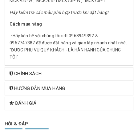
MCK70N-W、MCK70N-TMCK70P-W、MCK70P-T
Hãy kiểm tra các mẫu phù hợp trước khi đặt hàng!
Cách mua hàng
-
Hãy liên hệ với chúng tôi sdt 0968949392 &
0967747387 để được đặt hàng và giao lắp nhanh nhất nhé.
"ĐƯỢC PHỤ VỤ QUÝ KHÁCH - LÀ HÂN HẠNH CỦA CHÚNG
TÔI"
CHÍNH SÁCH
HƯỚNG DẪN MUA HÀNG
ĐÁNH GIÁ
HỎI & ĐÁP