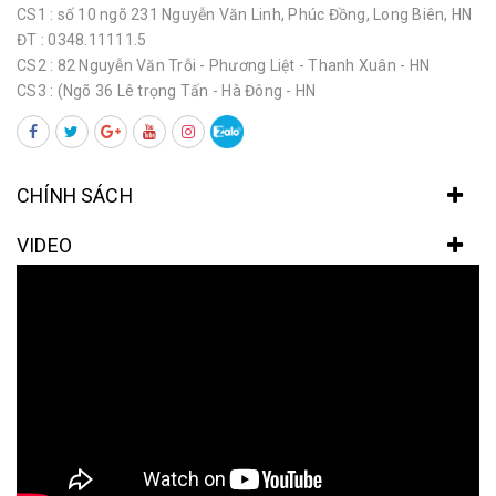
CS1 : số 10 ngõ 231 Nguyễn Văn Linh, Phúc Đồng, Long Biên, HN
ĐT : 0348.11111.5
CS2 : 82 Nguyễn Văn Trỗi - Phương Liệt - Thanh Xuân - HN
CS3 : (Ngõ 36 Lê trọng Tấn - Hà Đông - HN
CHÍNH SÁCH
VIDEO