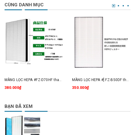
CÙNG DANH MỤC
MÀNG LỌC HEPA #FZ-D70HF thay thế cho máy lọc không khí Sharp
MÀNG LỌC HEPA #] FZ-B50DF thay thế cho máy lọc không khí Sharp
380.000₫
350.000₫
BẠN ĐÃ XEM