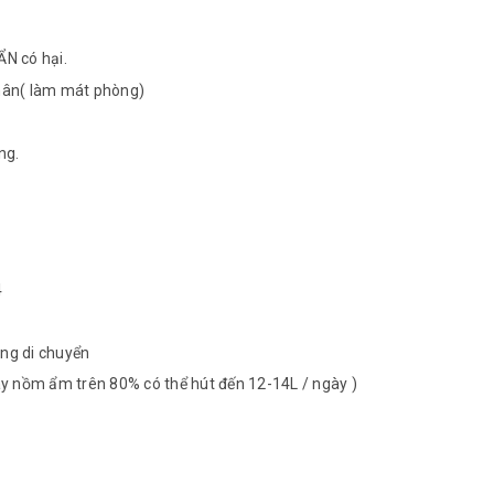
ẨN có hại.
nhân( làm mát phòng)
ng.
4
dàng di chuyển
ày nồm ẩm trên 80% có thể hút đến 12-14L / ngày )