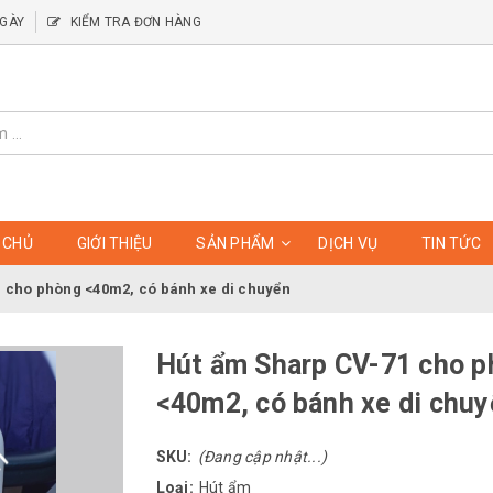
NGÀY
KIỂM TRA ĐƠN HÀNG
 CHỦ
GIỚI THIỆU
SẢN PHẨM
DỊCH VỤ
TIN TỨC
 cho phòng <40m2, có bánh xe di chuyển
Hút ẩm Sharp CV-71 cho 
<40m2, có bánh xe di chu
SKU:
(Đang cập nhật...)
Loại:
Hút ẩm