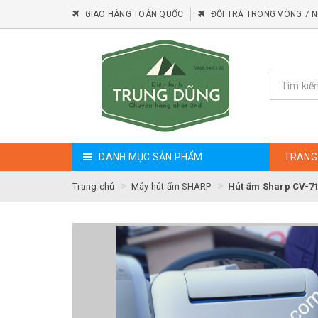
GIAO HÀNG TOÀN QUỐC
ĐỔI TRẢ TRONG VÒNG 7 
DANH MỤC SẢN PHẨM
TRANG
Trang chủ
Máy hút ẩm SHARP
Hút ẩm Sharp CV-71