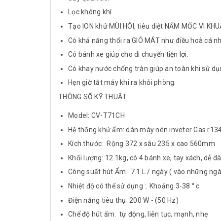
Lọc không khí.
Tạo ION khử MÙI HÔI, tiêu diệt NẤM MỐC VI KHU
Có khả năng thổi ra GIÓ MÁT như điều hoà cá 
Có bánh xe giúp cho di chuyển tiện lợi.
Có khay nước chống tràn giúp an toàn khi sử dụ
Hẹn giờ tắt máy khi ra khỏi phòng.
THÔNG SỐ KỸ THUẬT
Model: CV-T71CH
Hệ thống khử ẩm: dàn máy nén inveter Gas r13
Kích thước: Rộng 372 x sâu 235 x cao 560mm
Khối lượng: 12.1kg, có 4 bánh xe, tay xách, dễ 
Công suất hút Ẩm : 7.1 L / ngày ( vào những ng
Nhiệt độ có thể sử dụng :. Khoảng 3-38 ° c
Điện năng tiêu thụ: 200 W - (50 Hz)
Chế độ hút ẩm: tự động, liên tục, mạnh, nhẹ