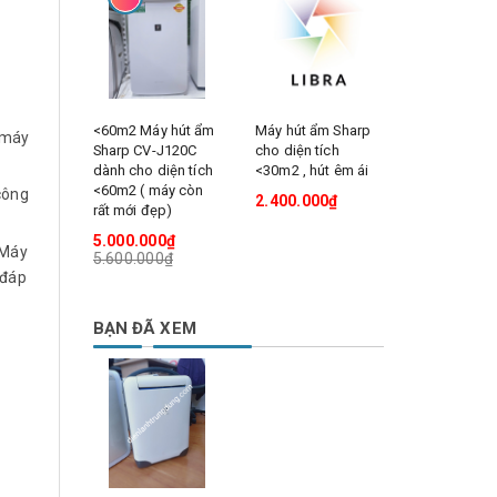
<60m2 Máy hút ẩm
Máy hút ẩm Sharp
Máy hút ẩm
 máy
Sharp CV-J120C
cho diện tích
DW-563 cho
dành cho diện tích
<30m2 , hút êm ái
tích <30m2 
<60m2 ( máy còn
ái
công
2.400.000₫
rất mới đẹp)
1.900.000
2.000.000
5.000.000₫
 Máy
5.600.000₫
 đáp
BẠN ĐÃ XEM