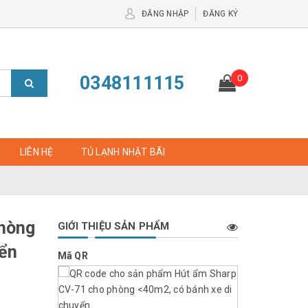
ĐĂNG NHẬP
ĐĂNG KÝ
0348111115
0
LIÊN HỆ
TỦ LẠNH NHẬT BÃI
phòng
GIỚI THIỆU SẢN PHẨM
yển
Mã QR