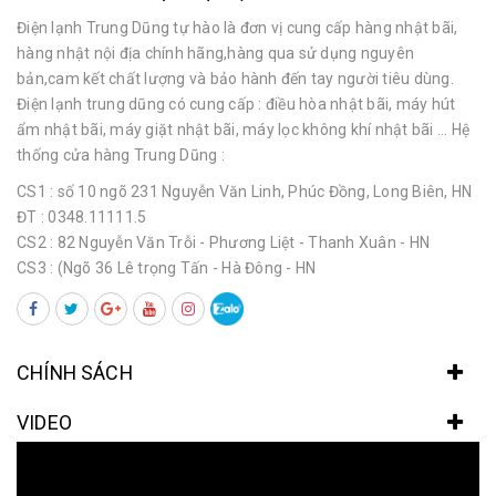
Điện lạnh Trung Dũng tự hào là đơn vị cung cấp hàng nhật bãi,
hàng nhật nội địa chính hãng,hàng qua sử dụng nguyên
bản,cam kết chất lượng và bảo hành đến tay người tiêu dùng.
Điện lạnh trung dũng có cung cấp : điều hòa nhật bãi, máy hút
ẩm nhật bãi, máy giặt nhật bãi, máy lọc không khí nhật bãi ... Hệ
thống cửa hàng Trung Dũng :
CS1 : số 10 ngõ 231 Nguyễn Văn Linh, Phúc Đồng, Long Biên, HN
ĐT : 0348.11111.5
CS2 : 82 Nguyễn Văn Trỗi - Phương Liệt - Thanh Xuân - HN
CS3 : (Ngõ 36 Lê trọng Tấn - Hà Đông - HN
CHÍNH SÁCH
VIDEO