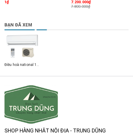
1₫
7.200.000₫
7.800.000₫
BẠN ĐÃ XEM
Điều hoà national 18.000BTU 2 chiều inveter gas R410 làm lạnh dịu êm
SHOP HÀNG NHẬT NỘI ĐỊA - TRUNG DŨNG