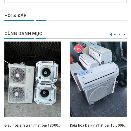
HỎI & ĐÁP
CÙNG DANH MỤC
-8%
Điều hòa âm trần nhật bãi 18000btu - 50.000btu
Điều hòa Daikin nhật bãi 10.000btu 2 chiều - inveter sử dụng gas R410 làm lạnh dịu êm ( có công nghệ steamer )