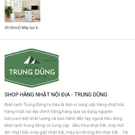
20-25m2) Máy lọc không khí Sharp kc-E40-w có bù ẩm thông minh (white)
SHOP HÀNG NHẬT NỘI ĐỊA - TRUNG DŨNG
Điện lạnh Trung Dũng tự hào là đơn vị cung cấp hàng nhật bãi,
hàng nhật nội địa chính hãng,hàng qua sử dụng nguyên
bản,cam kết chất lượng và bảo hành đến tay người tiêu dùng.
Điện lạnh trung dũng có cung cấp : điều hòa nhật bãi, máy hút
ẩm nhật bãi, máy giặt nhật bãi, máy lọc không khí nhật bãi ... Hệ