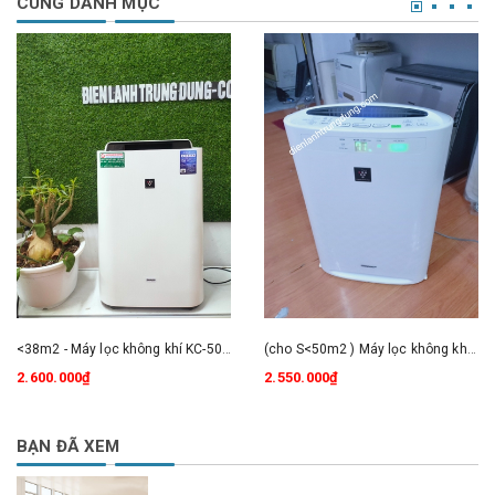
CÙNG DANH MỤC
<38m2 - Máy lọc không khí KC-50HT - bù ẩm thông minh
(cho S<50m2 ) Máy lọc không khí và bù ẩm SHARP KC-A70/70Ecó hiển thị độ ẩm và bánh xe di chuyển dễ dàng
2.600.000₫
2.550.000₫
BẠN ĐÃ XEM