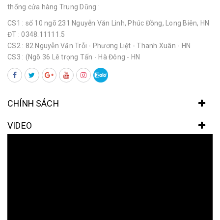
thống cửa hàng Trung Dũng :
CS1 : số 10 ngõ 231 Nguyễn Văn Linh, Phúc Đồng, Long Biên, HN
ĐT : 0348.11111.5
CS2 : 82 Nguyễn Văn Trỗi - Phương Liệt - Thanh Xuân - HN
CS3 : (Ngõ 36 Lê trọng Tấn - Hà Đông - HN
CHÍNH SÁCH
VIDEO