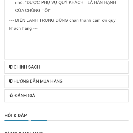
nhé. "ĐƯỢC PHỤ VỤ QUÝ KHÁCH - LÀ HÂN HẠNH
CỦA CHÚNG TÔI"
--- ĐIỆN LẠNH TRUNG DŨNG chân thành cảm ơn quý
khách hàng ---
CHÍNH SÁCH
HƯỚNG DẪN MUA HÀNG
ĐÁNH GIÁ
HỎI & ĐÁP