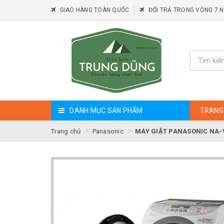
GIAO HÀNG TOÀN QUỐC
ĐỔI TRẢ TRONG VÒNG 7 
DANH MỤC SẢN PHẨM
TRANG
Trang chủ
Panasonic
MÁY GIẶT PANASONIC NA-V