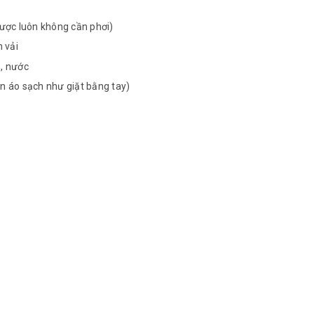
ược luôn không cần phơi)
 vải
n, nước
n áo sạch như giặt bằng tay)