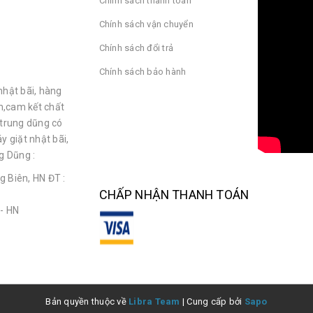
Chính sách thanh toán
Chính sách vận chuyển
Chính sách đổi trả
Chính sách bảo hành
nhật bãi, hàng
n,cam kết chất
 trung dũng có
y giặt nhật bãi,
g Dũng :
g Biên, HN ĐT :
CHẤP NHẬN THANH TOÁN
 - HN
Bản quyền thuộc về
Libra Team
|
Cung cấp bởi
Sapo