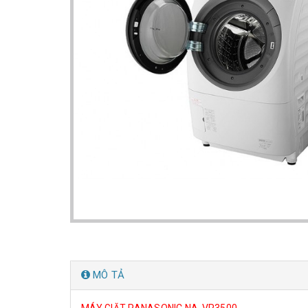
MÔ TẢ
MÁY GIẶT PANASONIC NA-VR3500