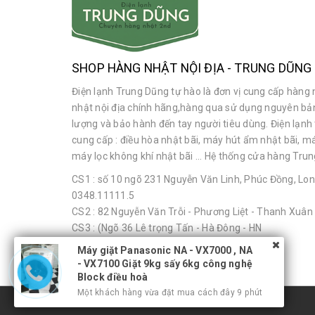
SHOP HÀNG NHẬT NỘI ĐỊA - TRUNG DŨNG
Điện lạnh Trung Dũng tự hào là đơn vị cung cấp hàng 
nhật nội địa chính hãng,hàng qua sử dụng nguyên bả
lượng và bảo hành đến tay người tiêu dùng. Điện lạnh
cung cấp : điều hòa nhật bãi, máy hút ẩm nhật bãi, má
máy lọc không khí nhật bãi ... Hệ thống cửa hàng Trun
CS1 : số 10 ngõ 231 Nguyễn Văn Linh, Phúc Đồng, Lon
0348.11111.5
CS2 : 82 Nguyễn Văn Trỗi - Phương Liệt - Thanh Xuân
CS3 : (Ngõ 36 Lê trọng Tấn - Hà Đông - HN
Máy giặt Panasonic NA - VX7000 , NA
- VX7100 Giặt 9kg sấy 6kg công nghệ
Block điều hoà
Một khách hàng vừa đặt mua cách đây 9 phút