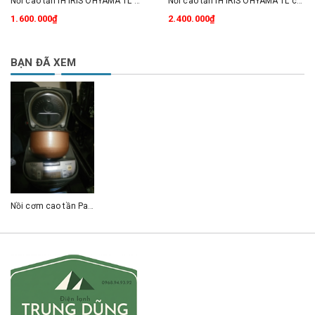
Nồi cao tần IH IRIS OHYAMA 1L màu đen siêu đẹp
Nồi cao tần IH IRIS OHYAMA 1L có Áp suất nấu cơm cực ngon
1.600.000₫
2.400.000₫
BẠN ĐÃ XEM
Nồi cơm cao tần Panasonic 1L