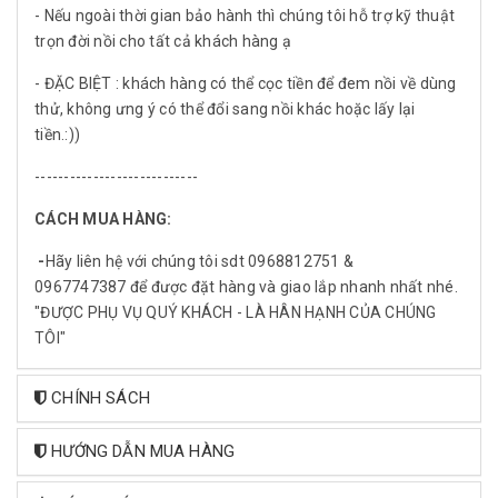
- Nếu ngoài thời gian bảo hành thì chúng tôi hỗ trợ kỹ thuật
trọn đời nồi cho tất cả khách hàng ạ
- ĐẶC BIỆT : khách hàng có thể cọc tiền để đem nồi về dùng
thử, không ưng ý có thể đổi sang nồi khác hoặc lấy lại
tiền.:))
----------------------------
CÁCH MUA HÀNG:
-
Hãy liên hệ với chúng tôi sdt 0968812751 &
0967747387 để được đặt hàng và giao lắp nhanh nhất nhé.
"ĐƯỢC PHỤ VỤ QUÝ KHÁCH - LÀ HÂN HẠNH CỦA CHÚNG
TÔI"
CHÍNH SÁCH
HƯỚNG DẪN MUA HÀNG