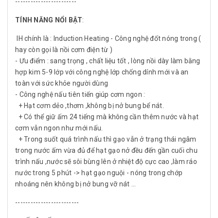
------------------------
TÍNH NĂNG NỔI BẬT
:
IH chính là : Induction Heating - Công nghệ đốt nóng trong (
hay còn gọi là nồi cơm điện từ )
- Ưu điểm : sang trọng , chất liệu tốt , lòng nồi dày làm bằng
hợp kim 5-9 lớp với công nghệ lớp chống dính mới và an
toàn với sức khỏe người dùng
- Công nghệ nấu tiên tiến giúp cơm ngon :
+ Hạt cơm dẻo ,thơm ,không bị nở bung bể nát.
+ Có thể giữ ấm 24 tiếng mà không cần thêm nước và hạt
cơm vẫn ngon như mới nấu.
+ Trong suốt quá trình nấu thì gạo vẫn ở trạng thái ngâm
trong nước ấm vừa đủ để hạt gạo nở đều đến gần cuối chu
trình nấu ,nước sẽ sôi bùng lên ở nhiệt độ cực cao ,làm ráo
nước trong 5 phút -> hạt gạo nguội - nóng trong chớp
nhoáng nên không bị nở bung vỡ nát ...
-------------------------