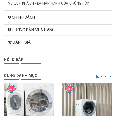
VỤ QUÝ KHÁCH - LÀ HÂN HẠNH CỦA CHÚNG TÔI"
CHÍNH SÁCH
HƯỚNG DẪN MUA HÀNG
ĐÁNH GIÁ
HỎI & ĐÁP
CÙNG DANH MỤC
-23%
-30%