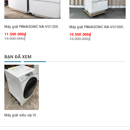
Máy giặt PANASONIC NA-VG1200- giặt sấy 10kg cao cấp ( có giặt nước nóng, tự chia nước giặt)
Máy giặt PANASONIC NA-VG1000- giặt 9kg sấy heatpum cao cấp ( có giặt nước nóng)
11.500.000₫
10.500.000₫
15.000.000₫
15.000.000₫
BẠN ĐÃ XEM
Máy giặt siêu vip VIP - PANASONIC NA-8700- giặt 11kg sấy heatpum cao cấp ( có giặt nước nóng)