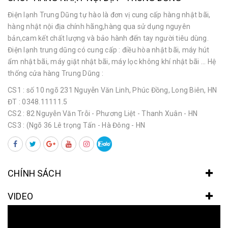
Điện lạnh Trung Dũng tự hào là đơn vị cung cấp hàng nhật bãi,
hàng nhật nội địa chính hãng,hàng qua sử dụng nguyên
bản,cam kết chất lượng và bảo hành đến tay người tiêu dùng.
Điện lạnh trung dũng có cung cấp : điều hòa nhật bãi, máy hút
ẩm nhật bãi, máy giặt nhật bãi, máy lọc không khí nhật bãi ... Hệ
thống cửa hàng Trung Dũng :
CS1 : số 10 ngõ 231 Nguyễn Văn Linh, Phúc Đồng, Long Biên, HN
ĐT : 0348.11111.5
CS2 : 82 Nguyễn Văn Trỗi - Phương Liệt - Thanh Xuân - HN
CS3 : (Ngõ 36 Lê trọng Tấn - Hà Đông - HN
CHÍNH SÁCH
VIDEO